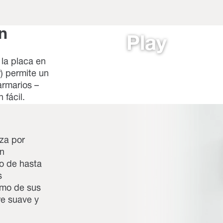
n
Play
la placa en
r) permite un
armarios –
 fácil.
iza por
en
o de hasta
s
imo de sus
re suave y