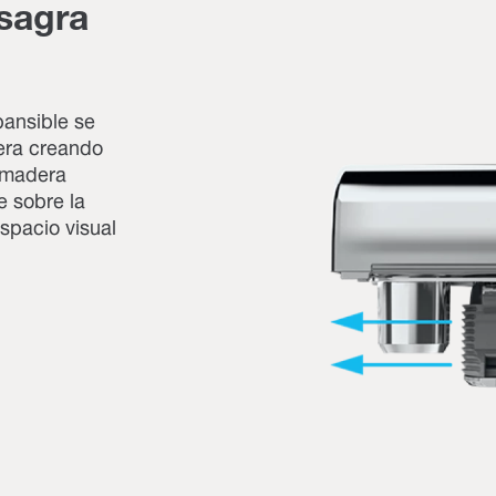
isagra
pansible se
dera creando
 madera
 sobre la
espacio visual