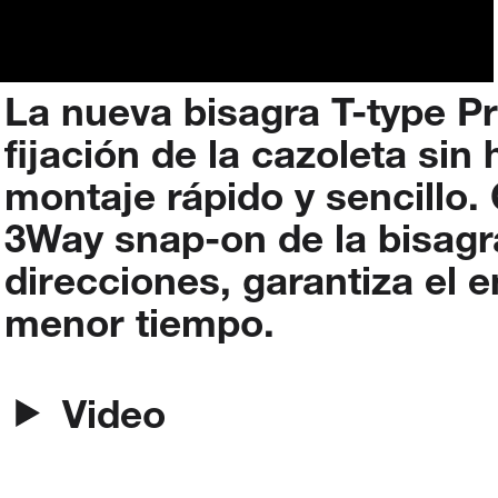
La
nueva
bisagra
T-type
P
fijación
de
la
cazoleta
sin
montaje
rápido
y
sencillo.
3Way
snap-on
de
la
bisagr
direcciones,
garantiza
el
e
menor
tiempo.
Video