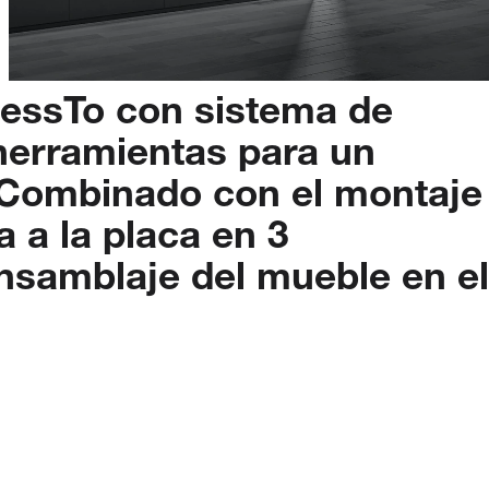
ressTo
con
sistema
de
herramientas
para
un
Combinado
con
el
montaje
a
a
la
placa
en
3
nsamblaje
del
mueble
en
el