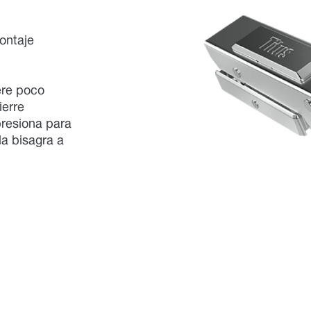
ontaje
iere poco
ierre
presiona para
la bisagra a