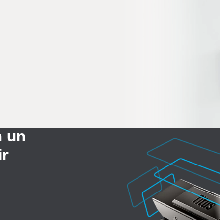
n un
r