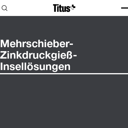
Home
Open search
Ope
Clo
Mehrschieber-
Zinkdruckgieß-
Insellösungen