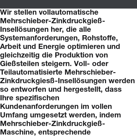
Wir
stellen
vollautomatische
Mehrschieber-Zinkdruckgieß-
Insellösungen
her,
die
alle
Systemanforderungen,
Rohstoffe,
Arbeit
und
Energie
optimieren
und
gleichzeitig
die
Produktion
von
Gießsteilen
steigern.
Voll-
oder
Teilautomatisierte
Mehrschieber-
Zinkdruckgiesß-Insellösungen
werden
so
entworfen
und
hergestellt,
dass
Ihre
spezifischen
Kundenanforderungen
im
vollen
Umfang
umgesetzt
werden,
indem
Mehrschieber-Zinkdruckgieß-
Maschine,
entsprechende