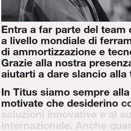
Entra
a
far
parte
del
team
a
livello
mondiale
di
ferra
di
ammortizzazione
e
tecn
Grazie
alla
nostra
presenz
aiutarti
a
dare
slancio
alla
In
Titus
siamo
sempre
alla
motivate
che
desiderino
co
soluzioni
innovative
e
al
s
internazionale.
Anche
qua