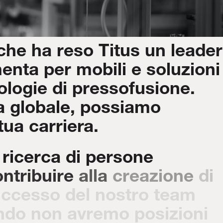
che
ha
reso
Titus
un
leader
menta
per
mobili
e
soluzioni
ologie
di
pressofusione.
a
globale,
possiamo
tua
carriera.
ricerca
di
persone
ntribuire
alla
creazione
di
uccesso
del
nostro
team
ndo
non
avremo
posizioni