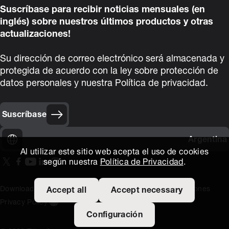
Suscríbase para recibir noticias mensuales (en
inglés) sobre nuestros últimos productos y otras
actualizaciones!
Su dirección de correo electrónico será almacenada y
protegida de acuerdo con la ley sobre protección de
datos personales y nuestra Política de privacidad.
Suscríbase
Argentina
Al utilizar este sitio web acepta el uso de cookies
según nuestra
Política de Privacidad
.
On our X page
(Opens in new window)
On our Facebook page
(Opens in new window)
On our Youtube page
(Opens in new window)
Includes\lists\ListSocialMedia.SOCIAL_LINKEDIN
(Opens in new window)
On our Instagram page
(Opens in new window)
Download area
Titus Expertise
Extranet
Terminos y Condiciones
Accept all
Accept necessary
Privacy Policy
Open the cookie settings banner
Configuración