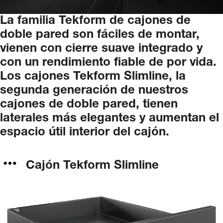
La
familia
Tekform
de
cajones
de
doble
pared
son
fáciles
de
montar,
vienen
con
cierre
suave
integrado
y
con
un
rendimiento
fiable
de
por
vida.
Los
cajones
Tekform
Slimline,
la
segunda
generación
de
nuestros
cajones
de
doble
pared,
tienen
laterales
más
elegantes
y
aumentan
el
espacio
útil
interior
del
cajón.
Cajón Tekform Slimline