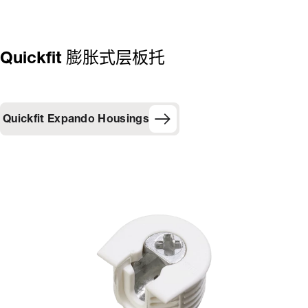
Quickfit 膨胀式层板托
Quickfit Expando Housings