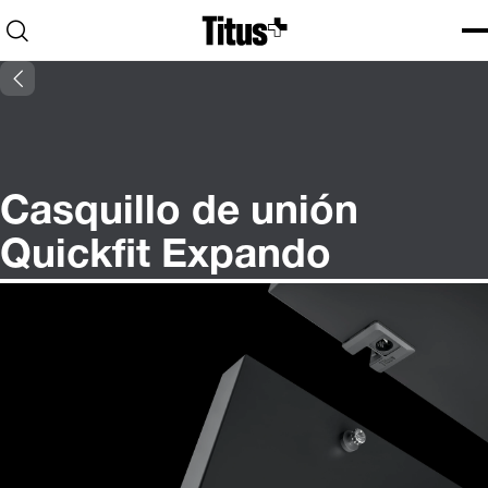
Home
Open search
Ope
Clo
Casquillo de unión
Quickfit Expando