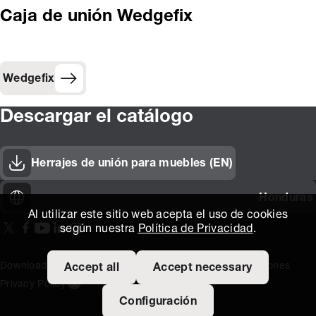
Caja de unión Wedgefix
Wedgefix
Descargar el catálogo
Herrajes de unión para muebles (EN)
Honduras
Al utilizar este sitio web acepta el uso de cookies
según nuestra
Política de Privacidad
.
On our X page
(Opens in new window)
On our Facebook page
(Opens in new window)
On our Youtube page
(Opens in new window)
Includes\lists\ListSocialMedia.SOCIAL_LINKEDIN
(Opens in new window)
On our Instagram page
(Opens in new window)
Download area
Titus Expertise
Extranet
Terminos y Condiciones
Accept all
Accept necessary
Privacy Policy
Open the cookie settings banner
Configuración