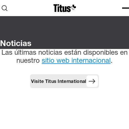
Home
Open search
Ope
Clo
Noticias
Las últimas noticias están disponibles en
nuestro
sitio web internacional
.
Visite Titus International