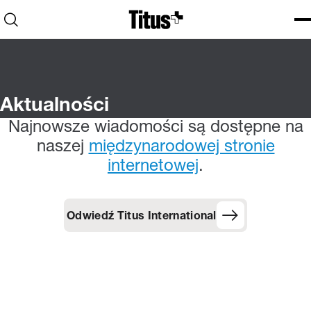
Home
Open search
Ope
Clo
Aktualności
Najnowsze wiadomości są dostępne na
naszej
międzynarodowej stronie
internetowej
.
Odwiedź Titus International