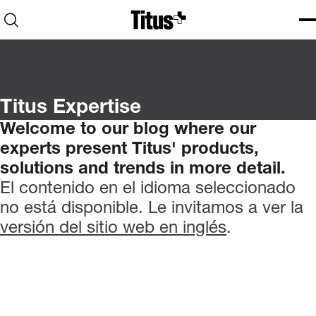
Home
Open search
Ope
Clo
Titus Expertise
Welcome
to
our
blog
where
our
experts
present
Titus'
products,
solutions
and
trends
in
more
detail.
El contenido en el idioma seleccionado
no está disponible. Le invitamos a ver la
versión del sitio web en inglés
.