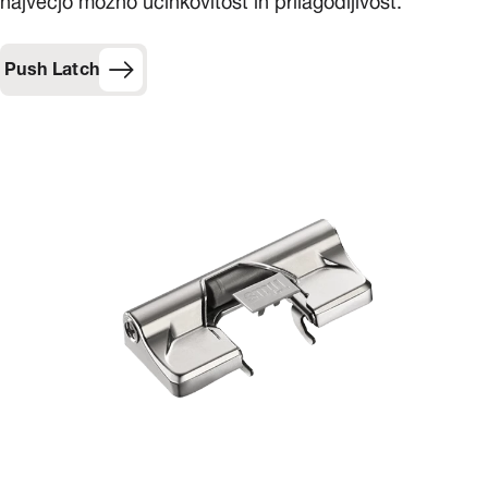
največjo možno učinkovitost in prilagodljivost.
Push Latch