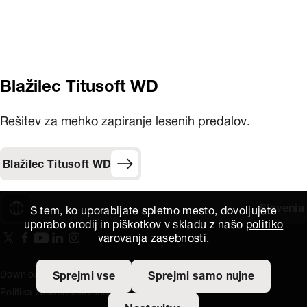
Blažilec Titusoft WD
Rešitev za mehko zapiranje lesenih predalov.
Blažilec Titusoft WD
Slovenia
S tem, ko uporabljate spletno mesto, dovoljujete
uporabo orodij in piškotkov v skladu z našo
politiko
varovanja zasebnosti
.
Na našo X stran
(Odpre se v novem oknu)
Na našo Facebook stran
(Odpre se v novem oknu)
Na našo Youtube stran
(Odpre se v novem oknu)
Includes\lists\ListSocialMedia.SOCIAL_LINKEDIN
(Odpre se v novem oknu)
Na našo Instagram stran
(Odpre se v novem oknu)
Download area
Titus Expertise
Extranet
Splošni pogoji
Sprejmi vse
Sprejmi samo nujne
Politika zasebnosti
Odnosi z investitorji
Odpri pasico za nastavite