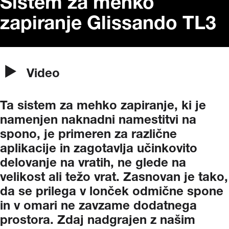
Sistem za mehko
zapiranje Glissando TL3
Video
Ta
sistem
za
mehko
zapiranje,
ki
je
namenjen
naknadni
namestitvi
na
spono,
je
primeren
za
različne
aplikacije
in
zagotavlja
učinkovito
delovanje
na
vratih,
ne
glede
na
velikost
ali
težo
vrat.
Zasnovan
je
tako,
da
se
prilega
v
lonček
odmične
spone
in
v
omari
ne
zavzame
dodatnega
prostora.
Zdaj
nadgrajen
z
našim