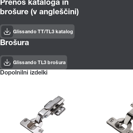
Prenos kataloga in
brošure (v angleščini)
Glissando TT/TL3 katalog
(Odpre se v novem oknu)
Brošura
Glissando TL3 brošura
(Odpre se v novem oknu)
Dopolnilni izdelki