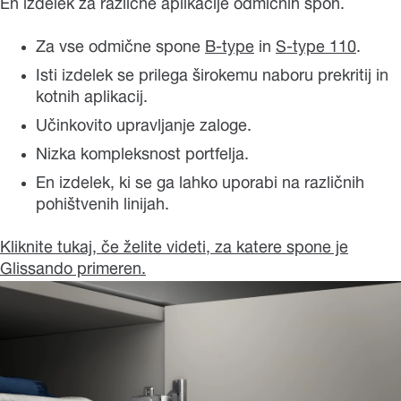
En izdelek za različne aplikacije odmičnih spon.
Za vse odmične spone
B-type
in
S-type 110
.
Isti izdelek se prilega širokemu naboru prekritij in
kotnih aplikacij.
Učinkovito upravljanje zaloge.
Nizka kompleksnost portfelja.
En izdelek, ki se ga lahko uporabi na različnih
pohištvenih linijah.
Kliknite tukaj, če želite videti, za katere spone je
Glissando primeren.