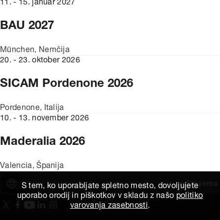
11. - 15. januar 2027
BAU 2027
München, Nemčija
20. - 23. oktober 2026
SICAM Pordenone 2026
Pordenone, Italija
10. - 13. november 2026
Maderalia 2026
Valencia, Španija
Slovenia
S tem, ko uporabljate spletno mesto, dovoljujete
uporabo orodij in piškotkov v skladu z našo
politiko
varovanja zasebnosti
.
Na našo X stran
(Odpre se v novem oknu)
Na našo Facebook stran
(Odpre se v novem oknu)
Na našo Youtube stran
(Odpre se v novem oknu)
Includes\lists\ListSocialMedia.SOCIAL_LINKEDIN
(Odpre se v novem oknu)
Na našo Instagram stran
(Odpre se v novem oknu)