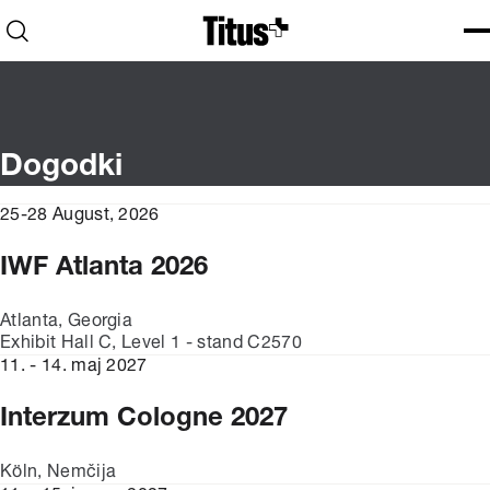
Domov
Odpri iskalnik
Odp
Zap
Dogodki
25-28 August, 2026
IWF Atlanta 2026
Atlanta, Georgia
Exhibit Hall C, Level 1 - stand C2570
11. - 14. maj 2027
Interzum Cologne 2027
Köln, Nemčija