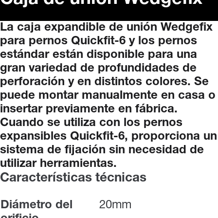
La
caja
expandible
de
unión
Wedgefix
para
pernos
Quickfit-6
y
los
pernos
estándar
están
disponible
para
una
gran
variedad
de
profundidades
de
perforación
y
en
distintos
colores.
Se
puede
montar
manualmente
en
casa
o
insertar
previamente
en
fábrica.
Cuando
se
utiliza
con
los
pernos
expansibles
Quickfit-6,
proporciona
un
sistema
de
fijación
sin
necesidad
de
utilizar
herramientas.
Características técnicas
Diámetro del
20mm