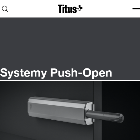
Home
Open search
Ope
Clo
Systemy Push-Open