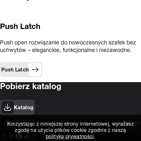
Push Latch
Push open rozwiązanie do nowoczesnych szafek bez
uchwytów – eleganckie, funkcjonalne i niezawodne.
Push Latch
Pobierz katalog
Katalog
Poland
Korzystając z niniejszej strony internetowej, wyrażasz
zgodę na użycie plików cookie zgodnie z naszą
polityką prywatności
.
On our X page
(Opens in new window)
On our Facebook page
(Opens in new window)
On our Youtube page
(Opens in new window)
Includes\lists\ListSocialMedia.SOCIAL_LINKEDIN
(Opens in new window)
On our Instagram page
(Opens in new window)