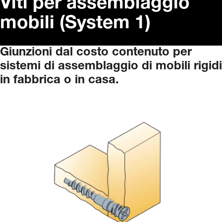
Viti per assemblaggio
mobili (System 1)
Giunzioni
dal
costo
contenuto
per
sistemi
di
assemblaggio
di
mobili
rigidi
in
fabbrica
o
in
casa.