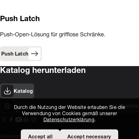
Push Latch
Push-Open-Lösung für grifflose Schränke.
Push Latch
Katalog herunterladen
Katalog
Austria
Durch die Nutzung der Website erlauben Sie die
Verwendung von Cookies gemäß unserer
Datenschutzerklärung
.
On our X page
(Opens in new window)
On our Facebook page
(Opens in new window)
On our Youtube page
(Opens in new window)
Includes\lists\ListSocialMedia.SOCIAL_LINKEDIN
(Opens in new window)
On our Instagram page
(Opens in new window)
Download Area
Titus Expertise
Extranet
Accept all
Accept necessary