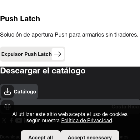
Push Latch
Solución de apertura Push para armarios sin tiradores.
Expulsor Push Latch
Descargar el catálogo
Catálogo
Costa Rica
Al utilizar este sitio web acepta el uso de cookies
según nuestra
Política de Privacidad
.
On our X page
(Opens in new window)
On our Facebook page
(Opens in new window)
On our Youtube page
(Opens in new window)
Includes\lists\ListSocialMedia.SOCIAL_LINKEDIN
(Opens in new window)
On our Instagram page
(Opens in new window)
Download area
Titus Expertise
Extranet
Terminos y Condiciones
Accept all
Accept necessary