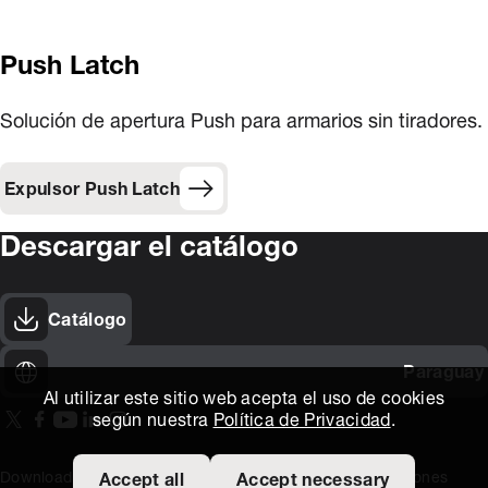
Push Latch
Solución de apertura Push para armarios sin tiradores.
Expulsor Push Latch
Descargar el catálogo
Catálogo
Paraguay
Al utilizar este sitio web acepta el uso de cookies
según nuestra
Política de Privacidad
.
On our X page
(Opens in new window)
On our Facebook page
(Opens in new window)
On our Youtube page
(Opens in new window)
Includes\lists\ListSocialMedia.SOCIAL_LINKEDIN
(Opens in new window)
On our Instagram page
(Opens in new window)
Download area
Titus Expertise
Extranet
Terminos y Condiciones
Accept all
Accept necessary