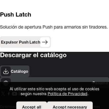
Push Latch
Solución de apertura Push para armarios sin tiradores.
Expulsor Push Latch
Descargar el catálogo
Catálogo
Panama
Al utilizar este sitio web acepta el uso de cookies
según nuestra
Política de Privacidad
.
On our X page
(Opens in new window)
On our Facebook page
(Opens in new window)
On our Youtube page
(Opens in new window)
Includes\lists\ListSocialMedia.SOCIAL_LINKEDIN
(Opens in new window)
On our Instagram page
(Opens in new window)
Download area
Titus Expertise
Extranet
Terminos y Condiciones
Accept all
Accept necessary