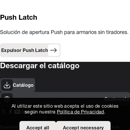
Push Latch
Solución de apertura Push para armarios sin tiradores.
Expulsor Push Latch
Descargar el catálogo
Catálogo
Guatemala
Al utilizar este sitio web acepta el uso de cookies
según nuestra
Política de Privacidad
.
On our X page
(Opens in new window)
On our Facebook page
(Opens in new window)
On our Youtube page
(Opens in new window)
Includes\lists\ListSocialMedia.SOCIAL_LINKEDIN
(Opens in new window)
On our Instagram page
(Opens in new window)
Download area
Titus Expertise
Extranet
Terminos y Condiciones
Accept all
Accept necessary