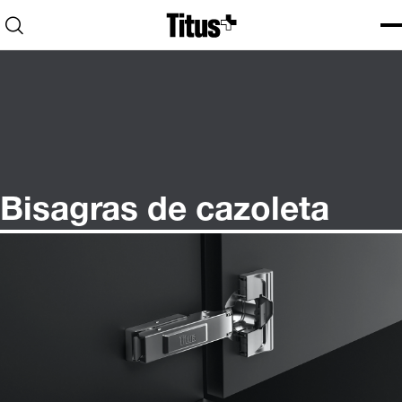
Home
Open search
Ope
Clo
Bisagras de cazoleta