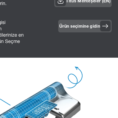
Titus Menteşeler (EN)
rin.
isi
Ürün seçimine gidin
n
ilerinize en
rün Seçme