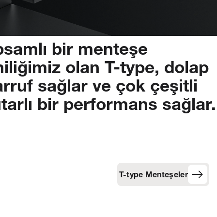
psamlı
bir
menteşe
iliğimiz
olan
T-type,
dolap
arruf
sağlar
ve
çok
çeşitli
tarlı
bir
performans
sağlar.
T-type Menteşeler