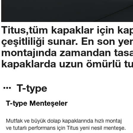
Titus,tüm
kapaklar
için
ka
çeşitliliği
sunar.
En
son
yen
montajında
zamandan
tas
kapaklarda
uzun
ömürlü
tu
T-type
T-type Menteşeler
Mutfak ve büyük dolap kapaklarında hızlı montaj
ve tutarlı performans için Titus yeni nesil menteşe.