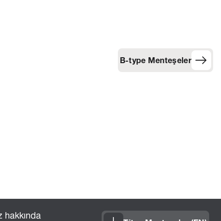
B-type Menteşeler
z hakkında